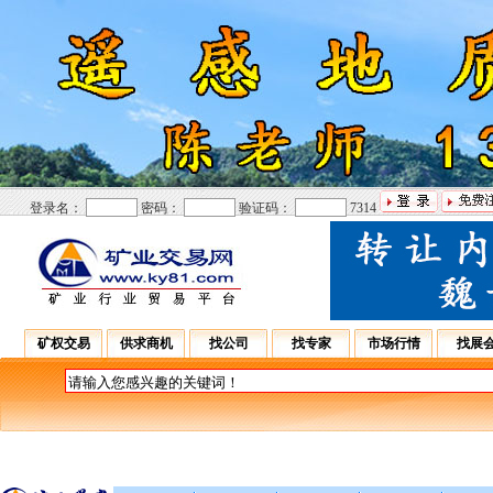
登录名：
密码：
验证码：
7314
矿权交易
供求商机
找公司
找专家
市场行情
找展