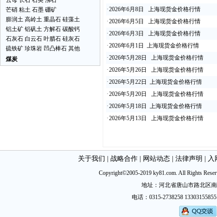
云母
长石
石英
沸石
·
2026年6月8日 上海现货金价格行情
芒硝
粘土
石墨
硼矿
膨润土
高岭土
重晶石
硅藻土
·
2026年6月5日 上海现货金价格行情
铝土矿
铝矾土
方解石
碳酸钙
·
2026年6月3日 上海现货金价格行情
石灰石
白云石
叶腊石
硅灰石
·
2026年6月1日 上海现货金价格行情
硫铁矿
珍珠岩
凹凸棒石
其他
·
2026年5月28日 上海现货金价格行情
煤炭
·
2026年5月26日 上海现货金价格行情
·
2026年5月22日 上海现货金价格行情
·
2026年5月20日 上海现货金价格行情
·
2026年5月18日 上海现货金价格行情
·
2026年5月13日 上海现货金价格行情
关于我们
|
战略合作
|
网站动态
|
法律声明
|
入
Copyright©2005-2019 ky81.com. All Ri
地址：河北省唐山市路北区南新西道
电话：0315-2738258 13303155855