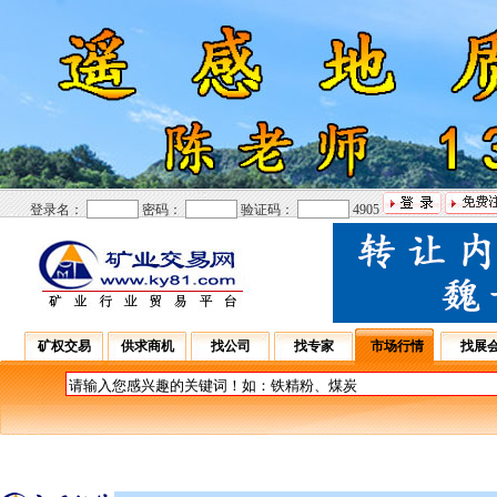
登录名：
密码：
验证码：
4905
矿权交易
供求商机
找公司
找专家
市场行情
找展