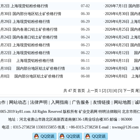
年7月2日 上海现货铝粉价格行情
07-02
·
2026年7月1日 国
年6月30日 国内部分地区铝土矿价格行情
06-30
·
2026年6月30日 
年6月29日 上海现货铝粉价格行情
06-29
·
2026年6月26日 
年6月26日 国内各港口铝土矿价格行情
06-26
·
2026年6月25日 
年6月24日 国内各港口铝土矿价格行情
06-24
·
2026年6月24日 
年6月23日 上海现货铝粉价格行情
06-23
·
2026年6月23日 
年6月22日 上海现货铝粉价格行情
06-22
·
2026年6月12日
年6月11日 上海现货铝粉价格行情
06-11
·
2026年6月11日
6年6月10日 国内部分地区铝土矿价格行情
06-10
·
2026年6月9日 
6年6月8日 国内部分地区铝土矿价格行情
06-08
·
2026年6月8日 
共 47 页 首页 上一页
1
[2]
[3]
[4]
[5]
下一页
尾
合作
|
网站动态
|
法律声明
|
入网指南
|
广告服务
|
友情链接
|
网站地图
|
诚
©2005-2019 ky81.com. All Rights Reserved 版权所有 矿业交易网 特聘法律顾问
北京市雨
地址：河北省唐山市路北区南新西道南侧136-1商业综合楼305 邮编：063000
电话：0315-2738258 13303155855 传真：+86-0315-2738258 E-mail：tswmq@126.com