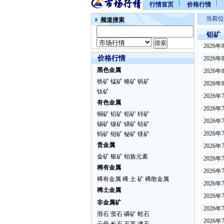
行情首页
价格行情
当前位
频道搜索
铝矿
·
2026
价格行情
·
2026
黑色金属
·
2026
铁矿
锰矿
铬矿
钒矿
·
2026
钛矿
·
2026
有色金属
·
2026
铜矿
铝矿
铅矿
锌矿
·
2026
锡矿
镍矿
锑矿
钴矿
·
2026
钨矿
钼矿
铋矿
镁矿
贵金属
·
2026
金矿
银矿
铂族元素
·
2026
稀有金属
·
2026
稀有金属
稀 土 矿
稀散金属
·
2026
稀土金属
·
2026
非金属矿
·
2026
滑石
萤石
磷矿
蛭石
·
2026