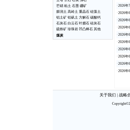
云母
长石
石英
沸石
·
2026
芒硝
粘土
石墨
硼矿
膨润土
高岭土
重晶石
硅藻土
·
2026
铝土矿
铝矾土
方解石
碳酸钙
·
2026
石灰石
白云石
叶腊石
硅灰石
·
2026
硫铁矿
珍珠岩
凹凸棒石
其他
·
2026
煤炭
·
2026
·
2026
·
2026
·
202
·
202
关于我们
|
战略
Copyright