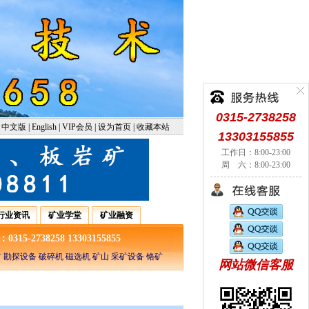
0315-2738258
中文版
|
English
|
VIP会员
|
设为首页
|
收藏本站
13303155855
工作日：8:00-23:00
周 六：8:00-23:00
行业资讯
矿业学堂
矿业融资
5-2738258 13303155855
 勘探设备 破碎机 磁选机 矿山 采矿设备 铬矿
网站微信客服