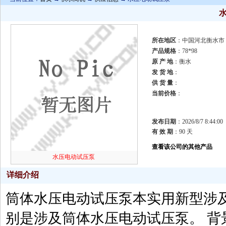
所在地区
：中国河北衡水市
产品规格
：78*98
原 产 地
：衡水
发 货 地
：
供 货 量
：
当前价格
：
发布日期
：2026/8/7 8:44:00
有 效 期
：90 天
查看该公司的其他产品
水压电动试压泵
详细介绍
筒体水压电动试压泵本实用新型涉及
别是涉及筒体水压电动试压泵。 背