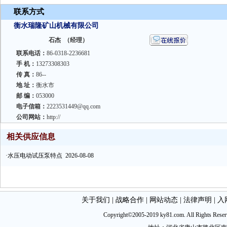
联系方式
衡水瑞隆矿山机械有限公司
石杰 （经理）
联系电话：
86-0318-2236681
手 机：
13273308303
传 真：
86--
地 址：
衡水市
邮 编：
053000
电子信箱：
2223531449@qq.com
公司网站：
http://
相关供应信息
·
水压电动试压泵特点
2026-08-08
关于我们
|
战略合作
|
网站动态
|
法律声明
|
入
Copyright©2005-2019 ky81.com. All Ri