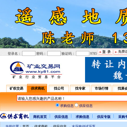
登录名：
密码：
验证码：
9785
矿权交易
供求商机
找公司
找专家
市场行情
找展
求购信息
供应信息
商机首页
供应信息
求购信息
供应专版
采购
当前位置：
首页
→
供求商机
→
供应信息
→ 水压电动试压泵