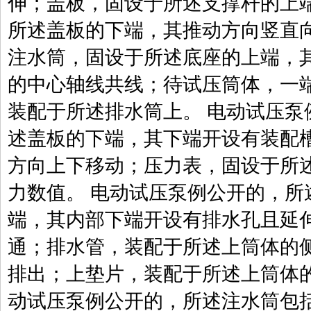
伸；盖板，固设于所述支撑杆的上端
所述盖板的下端，其推动方向竖直向
注水筒，固设于所述底座的上端，
的中心轴线共线；待试压筒体，一
装配于所述排水筒上。 电动试压泵
述盖板的下端，其下端开设有装配槽
方向上下移动；压力表，固设于所述
力数值。 电动试压泵例公开的，所
端，其内部下端开设有排水孔且延
通；排水管，装配于所述上筒体的
排出；上垫片，装配于所述上筒体
动试压泵例公开的，所述注水筒包