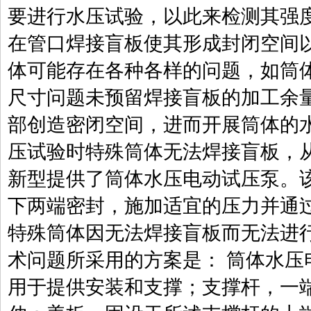
要进行水压试验，以此来检测其强
在管口焊接盲板使其形成封闭空间
体可能存在各种各样的问题，如筒
尺寸问题未预留焊接盲板的加工余
部创造密闭空间，进而开展筒体的水
压试验时特殊筒体无法焊接盲板，
新型提供了筒体水压电动试压泵。
下两端密封，施加适宜的压力并通
特殊筒体因无法焊接盲板而无法进
术问题所采用的方案是： 筒体水
用于提供安装和支撑；支撑杆，一