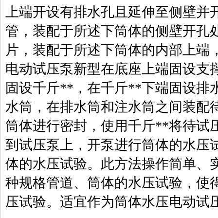
上端开设有排水孔且延伸至侧壁并
管，装配于所述下筒体的侧壁开孔
片，装配于所述下筒体的内部上端
电动试压泵新型在底座上端固设支
固设千斤**，在千斤**下端固设
水筒，在排水筒和注水筒之间装配
筒体进行密封，使用千斤**将待试
到试压泵上，开泵进行筒体的水压
体的水压试验。此方法操作简单、
种规格管道、筒体的水压试验，使
压试验。适宜作为筒体水压电动试