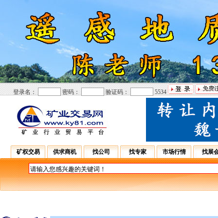
登录名：
密码：
验证码：
5534
矿权交易
供求商机
找公司
找专家
市场行情
找展