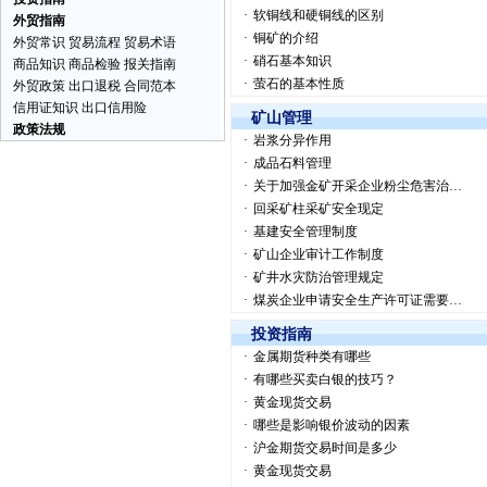
·
软铜线和硬铜线的区别
外贸指南
·
铜矿的介绍
外贸常识
贸易流程
贸易术语
·
硝石基本知识
商品知识
商品检验
报关指南
·
萤石的基本性质
外贸政策
出口退税
合同范本
信用证知识
出口信用险
矿山管理
政策法规
·
岩浆分异作用
·
成品石料管理
·
关于加强金矿开采企业粉尘危害治…
·
回采矿柱采矿安全现定
·
基建安全管理制度
·
矿山企业审计工作制度
·
矿井水灾防治管理规定
·
煤炭企业申请安全生产许可证需要…
投资指南
·
金属期货种类有哪些
·
有哪些买卖白银的技巧？
·
黄金现货交易
·
哪些是影响银价波动的因素
·
沪金期货交易时间是多少
·
黄金现货交易