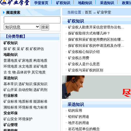
学堂首页
矿权知识
地勘知识
采选知识
政策
当前位置：
首页
→
矿业学堂
频道搜索
矿权知识
·
矿业权人勘查开采信息管理办法包…
·
探矿权取得方式有哪几种？
【分类导航】
·
探矿权和采矿权使用费的区别在哪…
矿权知识
·
探矿权转采矿权的申请流程及办理…
探 矿 权
采 矿 权
矿权评估
·
矿业权核心知识介绍
地勘知识
·
矿业权占用费
普通地质
矿床地质
构造地质
·
矿业权人是什么意思
环境地质
水文地质
岩矿地质
·
矿业权与采矿权的区别
古 生 物
晶体岩学
其它地质
采选知识
基本常识
选矿知识
煤炭知识
矿山开采
自动控制
选矿药剂
行业标准
矿业标准
地质标准
能源标准
采选知识
测绘标准
环境标准
电力标准
·
铝的应用
安全环保
·
铅锌矿的用途
矿山安全
环境保护
·
地开石的用途
矿山管理
·
岩石地层单位的概念
投资指南