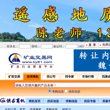
登录名：
密码：
验证码：
2483
矿权交易
供求商机
找公司
找专家
市场行情
找展
求购信息
供应信息
商机首页
供应信息
求购信息
供应专版
采购
当前位置：
首页
→
供求商机
→
求购信息
→ 铜尾沙