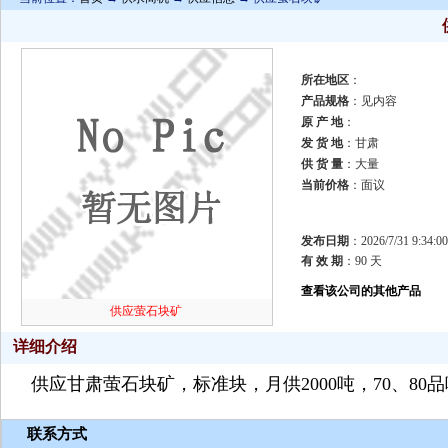
所在地区
：
产品规格
：见内容
原 产 地
：
发 货 地
：甘肃
供 货 量
：大量
当前价格
：面议
发布日期
：2026/7/31 9:34:00
有 效 期
：90 天
查看该公司的其他产品
供应萤石块矿
详细介绍
供应甘肃萤石块矿，标准块，月供2000吨，70、80
联系方式