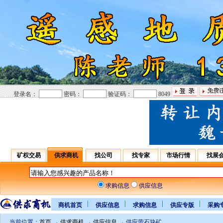
登录名：
密码：
验证码：
8049
矿权交易
供求商机
找公司
找专家
市场行情
找展
求购信息
供应信息
商机首页
供应信息
求购信息
供应专版
采购
当前位置：
首页
→
供求商机
→
供应信息
→ 供应萤石块矿