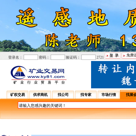
登录名：
密码：
验证码：
2721
矿权交易
供求商机
找公司
找专家
市场行情
找展