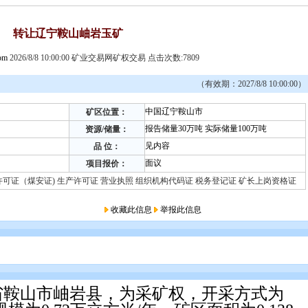
转让辽宁鞍山岫岩玉矿
com
2026/8/8 10:00:00 矿业交易网矿权交易 点击次数:7809
（有效期：2027/8/8 10:00:00）
中国辽宁鞍山市
矿区位置：
报告储量30万吨 实际储量100万吨
资源/储量：
见内容
品 位：
面议
项目报价：
许可证（煤安证) 生产许可证 营业执照 组织机构代码证 税务登记证 矿长上岗资格证
收藏此信息
举报此信息
山市岫岩县，为采矿权，开采方式为