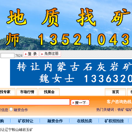
：
7624
找专家
市场行情
找展会
首页
客户咨询热线：031
热门关键词：铁矿 锰矿
应信息
融资合作
购
矿权转让
融资合作
在线拍卖
矿权招拍挂
转让辽宁鞍山岫岩玉矿