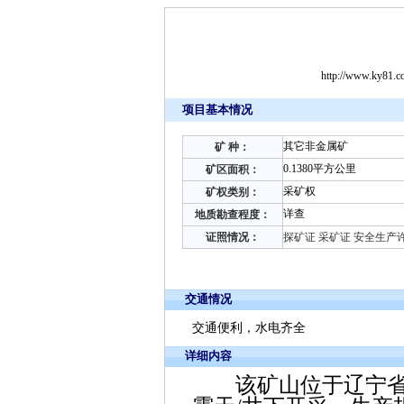
http://www.ky81.
项目基本情况
其它非金属矿
矿 种：
0.1380平方公里
矿区面积：
采矿权
矿权类别：
详查
地质勘查程度：
证照情况：
探矿证 采矿证 安全生产
交通情况
交通便利，水电齐全
详细内容
该矿山位于辽宁省鞍