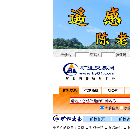
登录名：
密码：
验证码
矿权交易
供求商机
找公司
求购信息
供
矿权首页
矿权求
您所在的位置：
首页
→
矿权交易
→
矿权转让
→ 