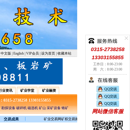
0315-2738258
中文版
|
English
|
VIP会员
|
设为首页
|
收藏本站
13303155855
工作日：8:00-23:00
周 六：8:00-23:00
行业资讯
矿业学堂
矿业融资
5-2738258 13303155855
 勘探设备 破碎机 磁选机 矿山 采矿设备 铬矿
网站微信客服
交易成果
矿业交易网矿权交易频道汇集全球海量的矿权转让，矿权