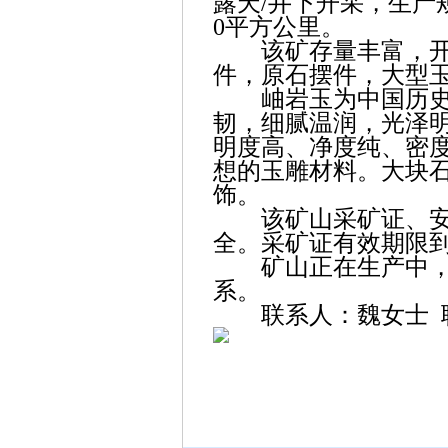
露天/井下开采，生产规模
0平方公里。
该矿存量丰富，开采
件，原石摆件，大型
岫岩玉为中国历史上
韧，细腻温润，光泽
明度高、净度纯、密
想的玉雕材料。大块
饰。
该矿山采矿证、安全
全。采矿证有效期限到2
矿山正在生产中，交
系。
联系人：魏女士 联系电