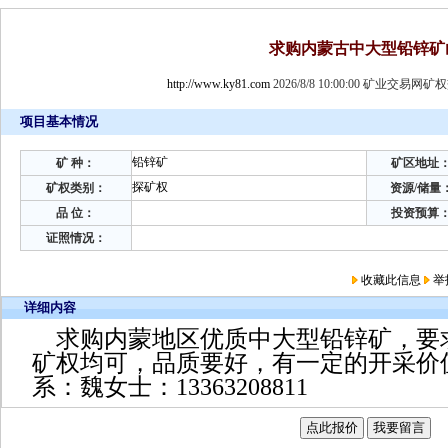
求购内蒙古中大型铅锌矿
http://www.ky81.com
2026/8/8 10:00:00 矿业交易网
项目基本情况
铅锌矿
矿 种：
矿区地址
探矿权
矿权类别：
资源/储量
品 位：
投资预算
证照情况：
收藏此信息
举
详细内容
求购内蒙地区优质中大型铅锌矿，要
矿权均可，品质要好，有一定的开采价
系：魏女士：13363208811