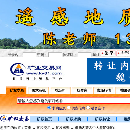
登录名：
密码：
验证码：
4641
矿权交易
供求商机
找公司
找专家
市场行情
找展
求购信息
供应信息
融资合作
矿权首页
矿权求购
矿权转让
融
您所在的位置：
首页
→
矿权交易
→
矿权求购
→ 求购内蒙古中大型铅锌矿山