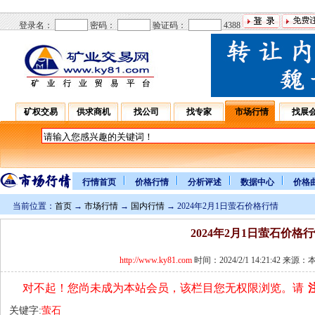
登录名：
密码：
验证码：
4388
矿权交易
供求商机
找公司
找专家
市场行情
找展
行情首页
价格行情
分析评述
数据中心
价格
当前位置：
首页
→
市场行情
→
国内行情
→ 2024年2月1日萤石价格行情
2024年2月1日萤石价格
http://www.ky81.com
时间：2024/2/1 14:21:42 来
对不起！您尚未成为本站会员，该栏目您无权限浏览。请
关键字:
萤石