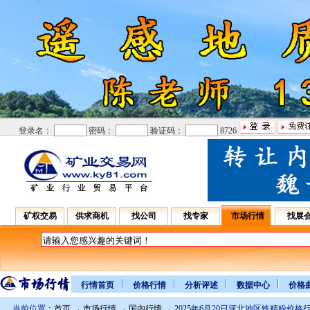
登录名：
密码：
验证码：
8726
矿权交易
供求商机
找公司
找专家
市场行情
找展
行情首页
价格行情
分析评述
数据中心
价格
当前位置：
首页
→
市场行情
→
国内行情
→ 2025年6月20日河北地区铁精粉价格