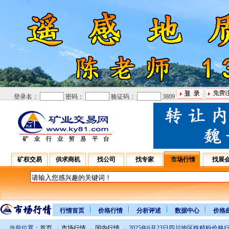
登录名：
密码：
验证码：
3809
矿权交易
供求商机
找公司
找专家
市场行情
找展
行情首页
价格行情
分析评述
数据中心
价格
当前位置：
首页
→
市场行情
→
国内行情
→ 2025年6月23日四川地区铁精粉价格