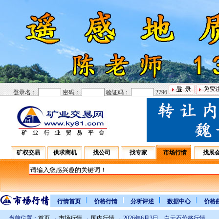
登录名：
密码：
验证码：
2796
矿权交易
供求商机
找公司
找专家
市场行情
找展
行情首页
价格行情
分析评述
数据中心
价格
当前位置：
首页
→
市场行情
→
国内行情
→ 2026年6月3日 白云石价格行情