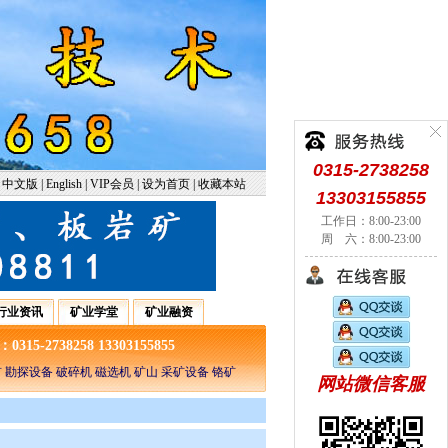
0315-2738258
中文版
|
English
|
VIP会员
|
设为首页
|
收藏本站
13303155855
工作日：8:00-23:00
周 六：8:00-23:00
行业资讯
矿业学堂
矿业融资
5-2738258 13303155855
 勘探设备 破碎机 磁选机 矿山 采矿设备 铬矿
网站微信客服