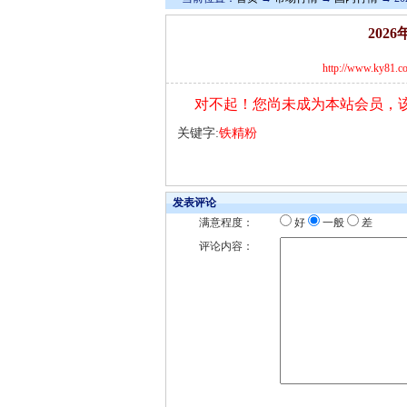
202
http://www.ky81.c
对不起！您尚未成为本站会员，
关键字:
铁精粉
发表评论
满意程度：
好
一般
差
评论内容：