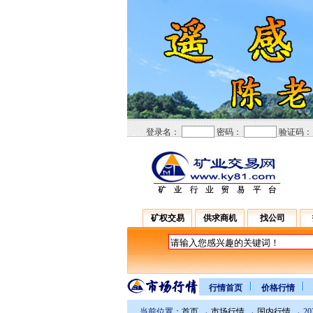
登录名：
密码：
验证码
矿权交易
供求商机
找公司
行情首页
价格行情
当前位置：
首页
→
市场行情
→
国内行情
→ 2