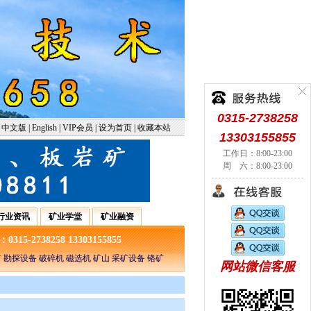
0315-2738258
中文版
|
English
|
VIP会员
|
设为首页
|
收藏本站
13303155855
工作日：8:00-23:00
周 六：8:00-23:00
行业资讯
矿业学堂
矿业融资
5-2738258 13303155855
 勘探设备 破碎机 磁选机 矿山 采矿设备 铬矿
网站微信客服