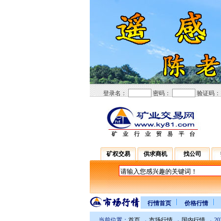
登录名：
密码：
验证码
矿权交易
供求商机
找公司
行情首页
价格行情
当前位置：
首页
→
市场行情
→
国内行情
→ 2