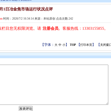
7月1日冶金焦市场运行状况点评
om
时间：2026/7/2 16:34:14 来源：本站原创 点击次数:242
该栏目您无权限浏览。请
注册会员
。客服热线：13303155855。
【字体：
】
【
】 【
大
中
小
TOP
打印本页
关闭窗