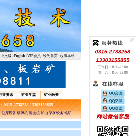
0315-2738258
中文版
|
English
|
VIP会员
|
设为首页
|
收藏本站
13303155855
工作日：8:00-23:00
周 六：8:00-23:00
行业资讯
矿业学堂
矿业融资
5-2738258 13303155855
 勘探设备 破碎机 磁选机 矿山 采矿设备 铬矿
网站微信客服