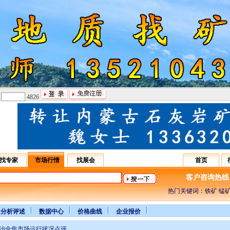
：
4826
找专家
市场行情
找展会
首页
客户咨询热线：031
热门关键词：铁矿 锰矿
分析评述
数据中心
价格曲线
企业报价
日冶金焦市场运行状况点评