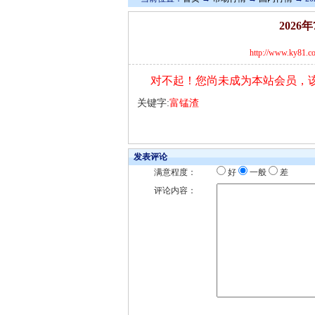
202
http://www.ky81.c
对不起！您尚未成为本站会员，
关键字:
富锰渣
发表评论
满意程度：
好
一般
差
评论内容：