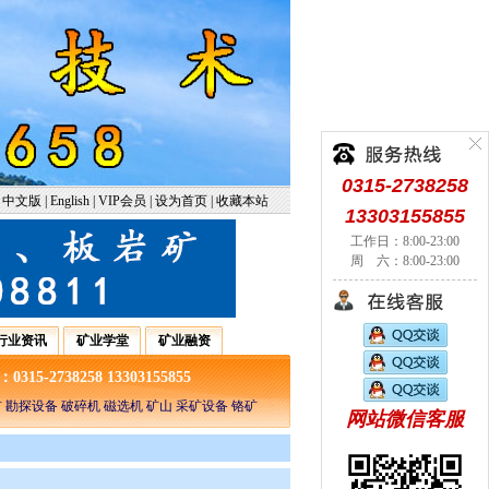
0315-2738258
中文版
|
English
|
VIP会员
|
设为首页
|
收藏本站
13303155855
工作日：8:00-23:00
周 六：8:00-23:00
行业资讯
矿业学堂
矿业融资
5-2738258 13303155855
 勘探设备 破碎机 磁选机 矿山 采矿设备 铬矿
网站微信客服