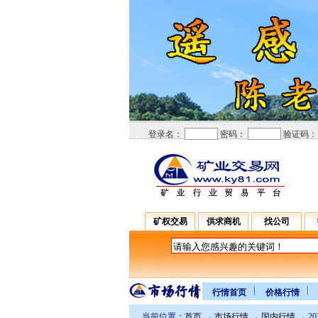
登录名：
密码：
验证码
矿权交易
供求商机
找公司
行情首页
价格行情
当前位置：
首页
→
市场行情
→
国内行情
→ 2