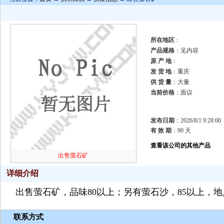
所在地区
：
产品规格
：见内容
原 产 地
：
发 货 地
：重庆
供 货 量
：大量
当前价格
：面议
发布日期
：2026/8/1 9:28:00
有 效 期
：90 天
查看该公司的其他产品
出售萤石矿
详细介绍
出售萤石矿，品味80以上；另有萤石沙，85以上，
联系方式