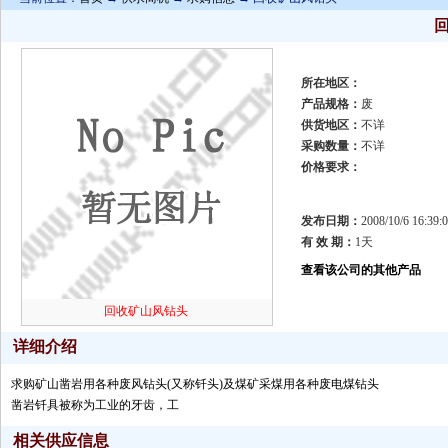
所在地区：
产品规格：
废
供货地区：
不详
采购数量：
不详
价格要求：
发布日期：
2008/10/6 16:39:
有 效 期：
1天
查看该公司的其他产品
回收矿山风钻头
详细介绍
求购矿山凿岩用各种废风钻头(又称钎头)及煤矿采煤用各种废电煤钻头
凿岩钎具被称为工业的牙齿，工
相关供应信息