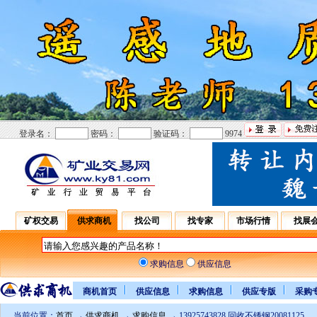
登录名：
密码：
验证码：
9974
矿权交易
供求商机
找公司
找专家
市场行情
找展
求购信息
供应信息
商机首页
供应信息
求购信息
供应专版
采购
当前位置：
首页
→
供求商机
→
求购信息
→ 13925743828 回收不锈钢20081125