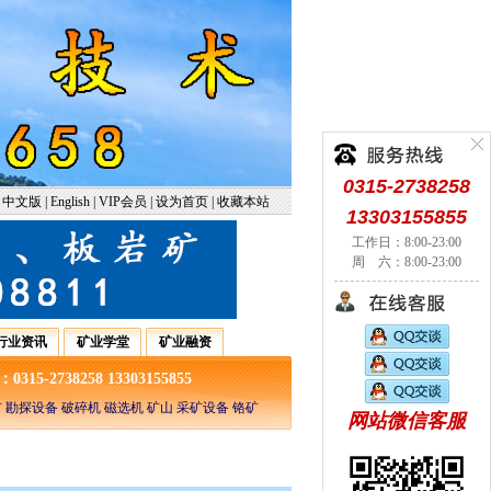
0315-2738258
中文版
|
English
|
VIP会员
|
设为首页
|
收藏本站
13303155855
工作日：8:00-23:00
周 六：8:00-23:00
行业资讯
矿业学堂
矿业融资
5-2738258 13303155855
 勘探设备 破碎机 磁选机 矿山 采矿设备 铬矿
网站微信客服