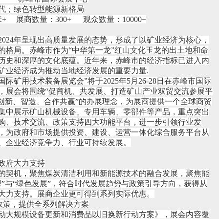
代；绿色转型能源新格局
方米+ 展商数量：300+ 观众数量：10000+
2024年呈现出高质量发展的态势，形成了以矿业经济为核心，
的格局。赤峰市作为“中华第一龙”红山文化玉龙的出土地和命
历史和深厚的文化底蕴。近年来，赤峰市的经济指标已进入内
矿业经济成为推动当地经济发展的重要力量.
国际矿用技术装备展览会”将于2025年5月26-28日在赤峰市国际
，展会将围绕“促商机、共发展、打造矿山产业双贸交流参展平
“创新、智造、合作共赢”的办展理念，为展商提供一个全球商贸
集中展示矿山机械设备、专用车辆、零部件等产品，重点突出
购、技术交流、政策支持四大功能平台，进一步引领行业发
，为政府和市场提供投资、建设、运营一体化综合服务平台从
、企业经济竞争力、行业可持续发展。
，政府大力支持
的契机，聚焦煤炭清洁利用和新能源技术的融合发展，聚焦能
型”与“绿色发展”，符合时代发展趋势与政策引导方向，获得从
大力支持。展商企业更可得到系列实际优惠。
”政策，提供全系列解决方案
动大规模设备更新和消费品以旧换新行动方案》，展会内容覆