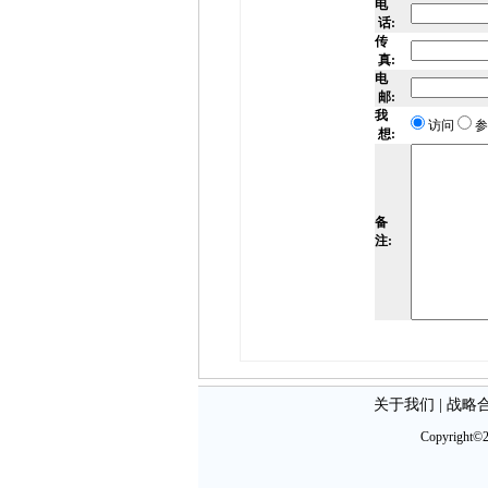
电
话:
传
真:
电
邮:
我
访问
参
想:
备
注:
关于我们
|
战略
Copyright