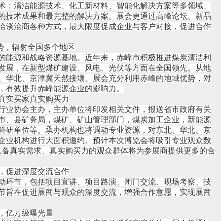
术；清洁能源技术、化工新材料、智能化解决方案等多领域、
的技术成果和最完整的解决方案。展会更通过高峰论坛、新品
洽谈洽商各种方式，最大限度促成企业与客户对接，促进合作
优势，辐射全国多个地区
的能源和战略资源基地。近年来，赤峰市积极推进煤炭清洁利
发展，在新型煤矿建设、风电、光伏等方面在全国领先。从地
、华北、京津冀天然接壤。展会充分利用赤峰的地域优势，对
，有效提升赤峰能源企业的影响力。
，真实买家真实购买力
行业协会主办，主办单位将印发相关文件，报送省市政府有关
市、县矿务局，煤矿、矿山管理部门，煤炭加工企业，新能源
科研单位等。承办机构也将调动专业资源，对东北、华北、京
企业机构进行大面积邀约。预计本次博览会将吸引专业观众数
具备真实需求、真实购买力的观众群体将为参展商提供更多的合
节，促进深度交流合作
动环节，包括项目宣讲、项目路演、闭门交流、现场考察、技
节旨在促进展商与观众的深度交流，增强合作意愿，实现展商
广，亿万级曝光量