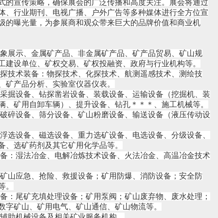
式的宣传策略，确保展会的广泛传播和高度关注。展会将通过
体、行业期刊、电视广播、户外广告等多种媒体进行全方位宣
级的曝光量，为参展商和观众带来巨大的品牌价值和商业机
形象展示、金属矿产品、非金属矿产品、矿产品贸易、矿山规
工建设单位、矿权交易、矿权投融资、政府与行业机构等。
勘探技术装备：物探技术、化探技术、航测遥感技术、测绘技
、矿产品分析、实验室仪器仪表。
：采掘设备、钻探凿岩设备、装载设备、运输设备（挖掘机、装
辆、矿用自卸车辆）、提升设备、钻孔＊＊＊、施工机械等。
：破碎设备、筛分设备、矿山粉磨设备、输送设备（液压传动设
：浮选设备、磁选设备、重力选矿设备、电选设备、分级设备、
备、选矿药剂及其它矿用化学品等。
装备：湿法冶金、电解冶炼技术设备、火法冶金、高温冶金技术
：矿山应急、抢险、救援设备；矿用防爆、消防设备；安全防
等。
设备：尾矿充填处理设备；矿用泵阀；矿山废弃物、废水处理；
数字矿山、矿用电气、矿山通信、矿山物流等。
、辅助机械设备及相关矿业服务机构。