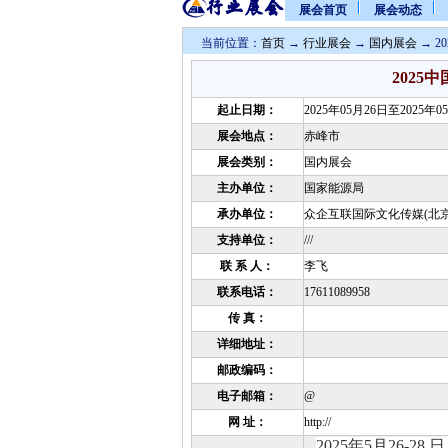
展会首页
展会动态
当前位置：
首页
→
行业展会
→
国内展会
→ 
202
起止日期：
2025年05月26日至2025年0
展会地点：
赤峰市
展会类别：
国内展会
主办单位：
国家能源局
承办单位：
众企互联国际文化传媒(北京
支持单位：
///
联 系 人：
李飞
联系电话：
17611089958
传 真：
详细地址：
邮政编码：
电子邮箱：
@
网 址：
http://
2025年5月26-