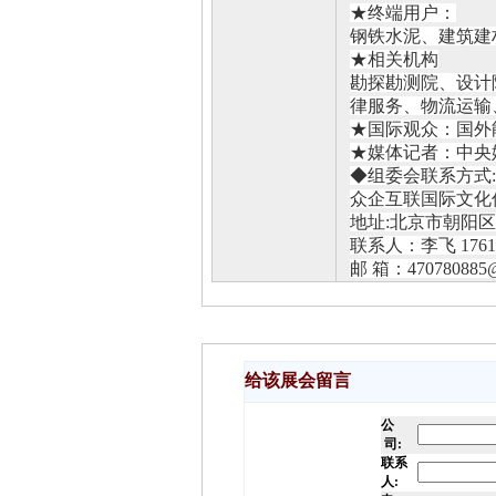
★终端用户：
钢铁水泥、建筑建
★相关机构
勘探勘测院、设计
律服务、物流运输
★国际观众：国外
★媒体记者：中央
◆组委会联系方式:
众企互联国际文化
地址
:北京市朝阳区
联系人：李飞
176
邮
箱：
470780885
给该展会留言
公
司:
联系
人: