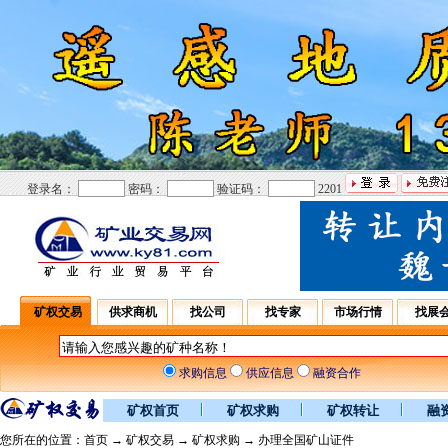
登录名：
密码：
验证码：
2201
矿权交易
供求商机
找公司
找专家
市场行情
找展
求购信息
供应信息
融资合作
矿权首页
矿权求购
矿权转让
融
您所在的位置：
首页
→
矿权交易
→
矿权求购
→ 办理全国矿山证件