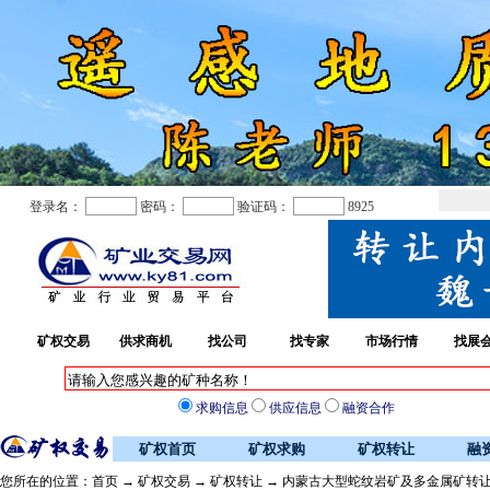
登录名：
密码：
验证码：
8925
矿权交易
供求商机
找公司
找专家
市场行情
找展
求购信息
供应信息
融资合作
矿权首页
矿权求购
矿权转让
融
您所在的位置：
首页
→
矿权交易
→
矿权转让
→ 内蒙古大型蛇纹岩矿及多金属矿转