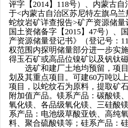
评字【2014】118号）、内蒙古
于<内蒙古自治区苏尼特左旗乌兰
蛇纹岩矿详查报告>矿产资源储量
国土资储备字【2015】47号）
产资源储量登记书》（登记号：11525
权范围内探明储量部分进一步实
得玉石矿或高品位镍矿以及钒钛
选矿和建厂土地均预留，项目列
划及其重点项目。可建60万吨以
项目，以蛇纹石为原料，提取矿
附加值产品。镁系产品：碳酸镁
氧化镁、各品级氧化镁、三硅酸
系产品：电池级草酸亚铁、高纯
料、聚合硫酸镁等；硅系产品：