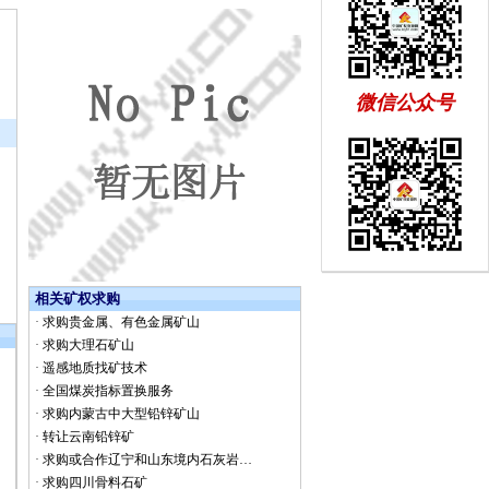
微信公众号
相关矿权求购
·
求购贵金属、有色金属矿山
·
求购大理石矿山
·
遥感地质找矿技术
·
全国煤炭指标置换服务
·
求购内蒙古中大型铅锌矿山
·
转让云南铅锌矿
·
求购或合作辽宁和山东境内石灰岩…
·
求购四川骨料石矿