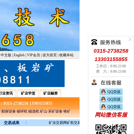
0315-2738258
中文版
|
English
|
VIP会员
|
设为首页
|
收藏本站
13303155855
工作日：8:00-23:00
周 六：8:00-23:00
行业资讯
矿业学堂
矿业融资
5-2738258 13303155855
 勘探设备 破碎机 磁选机 矿山 采矿设备 铬矿
网站微信客服
交易成果
矿业交易网矿权交易频道汇集全球海量的矿权转让，矿