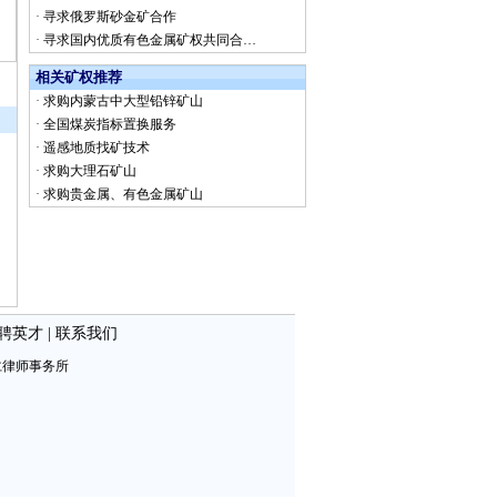
·
寻求俄罗斯砂金矿合作
·
寻求国内优质有色金属矿权共同合…
相关矿权推荐
·
求购内蒙古中大型铅锌矿山
·
全国煤炭指标置换服务
·
遥感地质找矿技术
·
求购大理石矿山
·
求购贵金属、有色金属矿山
聘英才
|
联系我们
仁律师事务所