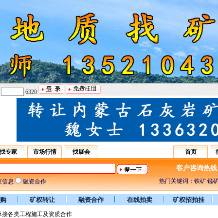
：
6320
找专家
市场行情
找展会
首页
客户咨询热线：031
热门关键词：铁矿 锰矿
应信息
融资合作
购
矿权转让
融资合作
在线拍卖
矿权招拍挂
承接各类工程施工及资质合作