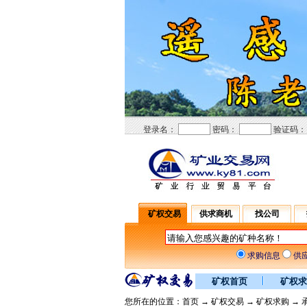
登录名：
密码：
验证码
矿权交易
供求商机
找公司
求购信息
供
矿权首页
矿权求
您所在的位置：
首页
→
矿权交易
→
矿权求购
→ 