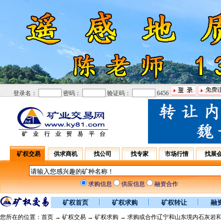
登录名：
密码：
验证码：
6456
矿权交易
供求商机
找公司
找专家
市场行情
找展
求购信息
供应信息
融资合作
矿权首页
矿权求购
矿权转让
融
您所在的位置：
首页
→
矿权交易
→
矿权求购
→ 求购或合作辽宁和山东境内石灰岩