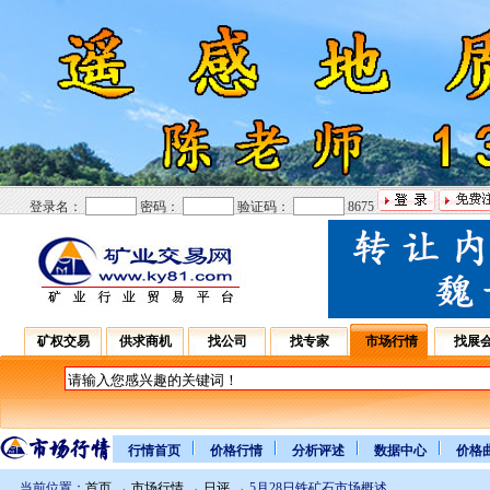
登录名：
密码：
验证码：
8675
矿权交易
供求商机
找公司
找专家
市场行情
找展
行情首页
价格行情
分析评述
数据中心
价格
当前位置：
首页
→
市场行情
→
日评
→ 5月28日铁矿石市场概述