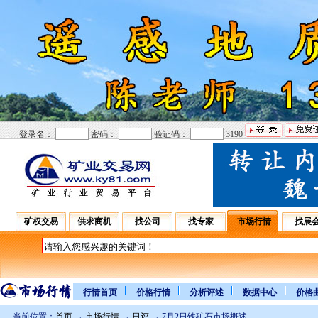
登录名：
密码：
验证码：
3190
矿权交易
供求商机
找公司
找专家
市场行情
找展
行情首页
价格行情
分析评述
数据中心
价格
当前位置：
首页
→
市场行情
→
日评
→ 7月2日铁矿石市场概述