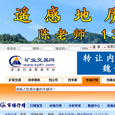
登录名：
密码：
验证码：
1894
矿权交易
供求商机
找公司
找专家
市场行情
找展
行情首页
价格行情
分析评述
数据中心
价格
当前位置：
首页
→
市场行情
→
周评
→ 铁矿石市场一周走势综述（5.25-5.29）