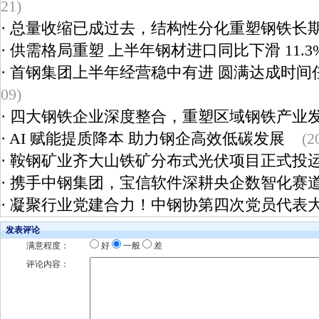
21)
·
总量收缩已成过去，结构性分化重塑钢铁长
·
供需格局重塑 上半年钢材进口同比下滑 11.3
·
首钢集团上半年经营稳中有进 圆满达成时间
09)
·
四大钢铁企业深度整合，重塑区域钢铁产业
·
AI 赋能提质降本 助力钢企高效低碳发展
(2
·
鞍钢矿业齐大山铁矿分布式光伏项目正式投
·
携手中钢集团，宝信软件深耕央企数智化赛
·
凝聚行业党建合力！中钢协第四次党员代表
发表评论
满意程度：
好
一般
差
评论内容：