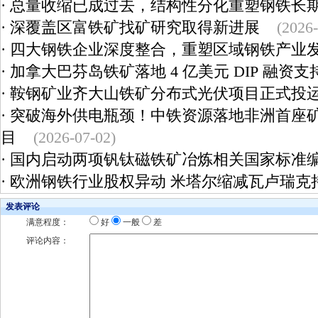
·
总量收缩已成过去，结构性分化重塑钢铁长
·
深覆盖区富铁矿找矿研究取得新进展
(2026-
·
四大钢铁企业深度整合，重塑区域钢铁产业
·
加拿大巴芬岛铁矿落地 4 亿美元 DIP 融资支
·
鞍钢矿业齐大山铁矿分布式光伏项目正式投
·
突破海外供电瓶颈！中铁资源落地非洲首座
目
(2026-07-02)
·
国内启动两项钒钛磁铁矿冶炼相关国家标准
·
欧洲钢铁行业股权异动 米塔尔缩减瓦卢瑞克
发表评论
满意程度：
好
一般
差
评论内容：