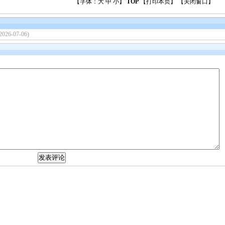
【字体：
大
中
小
】
TOP
【
打印本页
】 【
关闭窗口
】
2026-07-06)