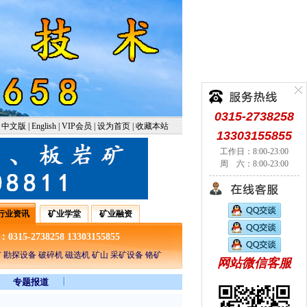
0315-2738258
中文版
|
English
|
VIP会员
|
设为首页
|
收藏本站
13303155855
工作日：8:00-23:00
周 六：8:00-23:00
行业资讯
矿业学堂
矿业融资
5-2738258 13303155855
 勘探设备 破碎机 磁选机 矿山 采矿设备 铬矿
网站微信客服
专题报道