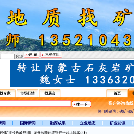
：
1010
找专家
市场行情
找展会
首页
客户咨询热线：031
热门关键词：铁矿 锰矿
新闻
国际新闻
勘探成果
企业动态
矿业访谈
鞍钢矿业弓长岭球团厂设备智能运维管控平台上线试运行