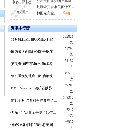
会发展的重要物质基础，
其勘查开发事关国计民生
和国家安全。…
[详细]
资讯排行榜
302021
·11月8日LME和COMEX行情
次
154794
·国内最大面幅钛钢复合板在…
次
151152
·英美资源巴西Minas-Rio铁矿…
次
149570
·钢铁重镇河北唐山铁腕治铁…
次
149288
·BMI Research：铁矿石跌势…
次
148316
·前11个月 巴西粗钢消费增长…
次
147217
·力拓和宝武集团合资了16年…
次
146937
·神户制钢将到2020年将美国…
次