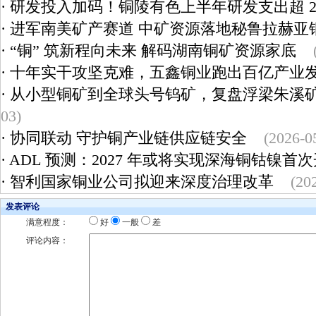
·
研发投入加码！铜陵有色上半年研发支出超 2
·
进军南美矿产赛道 中矿资源落地秘鲁拉赫亚
·
“铜” 筑新程向未来 解码湖南铜矿资源家底
·
十年实干攻坚克难，五鑫铜业跑出百亿产业
·
从小型铜矿到全球头号钨矿，复盘浮梁朱溪
03)
·
协同联动 守护铜产业链供应链安全
(2026-0
·
ADL 预测：2027 年或将实现深海铜钴镍首
·
智利国家铜业公司拟迎来深度治理改革
(20
发表评论
满意程度：
好
一般
差
评论内容：