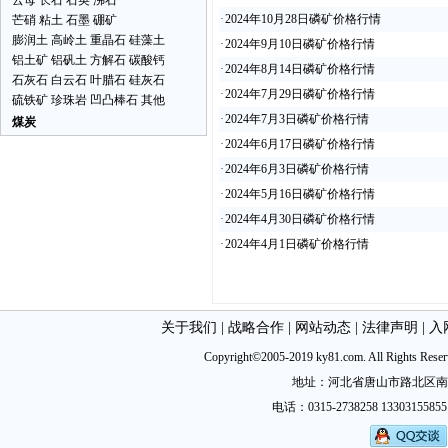
云母
长石
石英
沸石
·
2024年10月28日磷矿价格行情
芒硝
粘土
石墨
硼矿
膨润土
高岭土
重晶石
硅藻土
·
2024年9月10日磷矿价格行情
铝土矿
铝矾土
方解石
碳酸钙
·
2024年8月14日磷矿价格行情
石灰石
白云石
叶腊石
硅灰石
·
2024年7月29日磷矿价格行情
硫铁矿
珍珠岩
凹凸棒石
其他
·
2024年7月3日磷矿价格行情
煤炭
·
2024年6月17日磷矿价格行情
·
2024年6月3日磷矿价格行情
·
2024年5月16日磷矿价格行情
·
2024年4月30日磷矿价格行情
·
2024年4月1日磷矿价格行情
关于我们
|
战略合作
|
网站动态
|
法律声明
|
入
Copyright©2005-2019 ky81.com. All Ri
地址：河北省唐山市路北区南新西道
电话：0315-2738258 13303155855