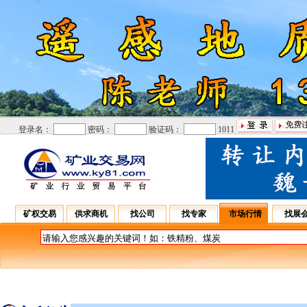
登录名：
密码：
验证码：
1011
矿权交易
供求商机
找公司
找专家
市场行情
找展