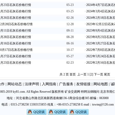
年5月23日石灰石价格行情
05-23
·
2024年4月7日石灰
年3月25日石灰石价格行情
03-25
·
2024年3月4日石灰
年2月26日石灰石价格行情
02-26
·
2024年2月18日石
年12月28日石灰石价格行情
12-28
·
2023年12月22日石
年9月11日石灰石价格行情
09-11
·
2023年9月4日石灰
年8月28日石灰石价格行情
08-28
·
2023年8月23日石
年6月16日石灰石价格行情
06-16
·
2023年3月27日石
年10月17日石灰石价格行情
10-17
·
2022年7月8日石灰
年5月27日石灰石价格行情
05-27
·
2022年5月24日石
年2月23日石灰石价格行情
02-23
·
2022年2月16日石
共 2 页 首页 上一页
1
[2]
下一页
尾页
合作
|
网站动态
|
法律声明
|
入网指南
|
广告服务
|
友情链接
|
网站地图
|
诚
©2005-2019 ky81.com. All Rights Reserved 版权所有 矿业交易网 特聘法律顾问
北京市雨
地址：河北省唐山市路北区南新西道南侧136-1商业综合楼305 邮编：063000
电话：0315-2738258 13303155855 传真：+86-0315-2738258 E-mail：tswmq@126.com