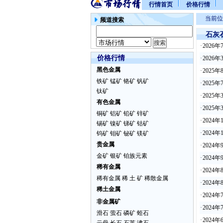
行情首页
价格行情
当前位
频道搜索
石灰
·
2026
价格行情
·
2026
黑色金属
·
2025
铁矿
锰矿
铬矿
钒矿
·
2025
钛矿
·
2025
有色金属
·
2025
铜矿
铝矿
铅矿
锌矿
·
2024
锡矿
镍矿
锑矿
钴矿
·
2024
钨矿
钼矿
铋矿
镁矿
贵金属
·
2024
金矿
银矿
铂族元素
·
2024
稀有金属
·
2024
稀有金属
稀 土 矿
稀散金属
·
2024
稀土金属
·
2024
非金属矿
·
2024
滑石
萤石
磷矿
蛭石
·
2024