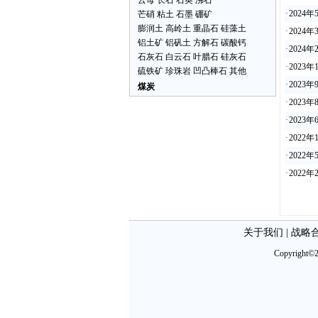
云母
长石
石英
沸石
·
2024
芒硝
粘土
石墨
硼矿
膨润土
高岭土
重晶石
硅藻土
·
2024
铝土矿
铝矾土
方解石
碳酸钙
·
2024
石灰石
白云石
叶腊石
硅灰石
·
2023
硫铁矿
珍珠岩
凹凸棒石
其他
·
2023
煤炭
·
2023
·
2023
·
2022
·
2022
·
2022
关于我们
|
战略
Copyright