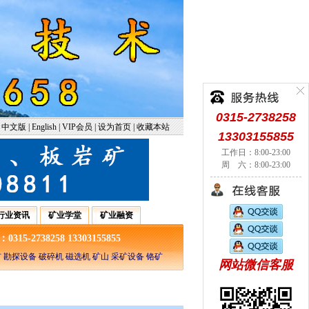
0315-2738258
中文版
|
English
|
VIP会员
|
设为首页
|
收藏本站
13303155855
工作日：8:00-23:00
周 六：8:00-23:00
行业资讯
矿业学堂
矿业融资
5-2738258 13303155855
 勘探设备 破碎机 磁选机 矿山 采矿设备 铬矿
网站微信客服