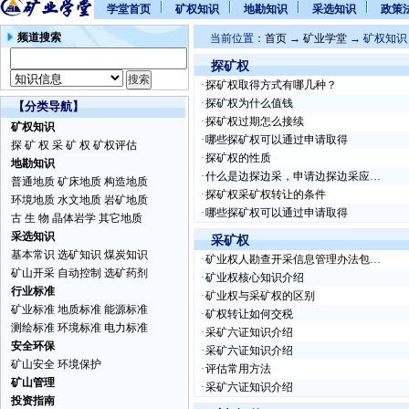
学堂首页
矿权知识
地勘知识
采选知识
政策
频道搜索
当前位置：
首页
→
矿业学堂
→ 矿权知识
探矿权
·
探矿权取得方式有哪几种？
·
探矿权为什么值钱
【分类导航】
·
探矿权过期怎么接续
矿权知识
·
哪些探矿权可以通过申请取得
探 矿 权
采 矿 权
矿权评估
·
探矿权的性质
地勘知识
·
什么是边探边采，申请边探边采应…
普通地质
矿床地质
构造地质
·
探矿权采矿权转让的条件
环境地质
水文地质
岩矿地质
·
哪些探矿权可以通过申请取得
古 生 物
晶体岩学
其它地质
采选知识
采矿权
基本常识
选矿知识
煤炭知识
·
矿业权人勘查开采信息管理办法包…
矿山开采
自动控制
选矿药剂
·
矿业权核心知识介绍
行业标准
·
矿业权与采矿权的区别
矿业标准
地质标准
能源标准
·
矿权转让如何交税
测绘标准
环境标准
电力标准
·
采矿六证知识介绍
安全环保
·
采矿六证知识介绍
矿山安全
环境保护
·
评估常用方法
矿山管理
·
采矿六证知识介绍
投资指南