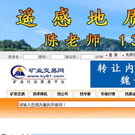
登录名：
密码：
验证码：
6199
矿权交易
供求商机
找公司
找专家
市场行情
找展