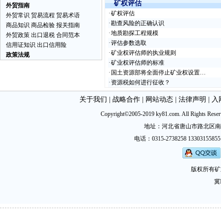
矿权评估
外贸指南
·
矿权评估
外贸常识
贸易流程
贸易术语
·
勘查风险的正确认识
商品知识
商品检验
报关指南
·
地质勘探工程规模
外贸政策
出口退税
合同范本
·
评估参数选取
信用证知识
出口信用险
·
矿业权评估师的执业规则
政策法规
·
矿业权评估师的标准
·
国土资源部将全面停止矿业权设置…
·
资源税如何进行征收？
关于我们
|
战略合作
|
网站动态
|
法律声明
|
入
Copyright©2005-2019 ky81.com. All Ri
地址：河北省唐山市路北区南新西道
电话：0315-2738258 13303155855
版权所有矿
冀I