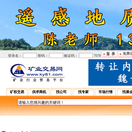
登录名：
密码：
验证码：
7078
矿权交易
供求商机
找公司
找专家
市场行情
找展