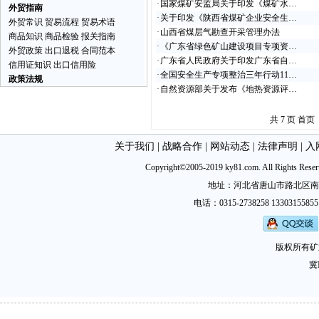
·
国家煤矿安监局关于印发《煤矿水…
外贸指南
·
关于印发《陕西省煤矿企业安全生…
外贸常识
贸易流程
贸易术语
·
山西省煤层气勘查开采管理办法
商品知识
商品检验
报关指南
·
《广东省绿色矿山建设项目专项资…
外贸政策
出口退税
合同范本
·
广东省人民政府关于印发广东省自…
信用证知识
出口信用险
·
全国安全生产专项整治三年行动11…
政策法规
·
自然资源部关于发布《地热资源评…
共 7 页 首
关于我们
|
战略合作
|
网站动态
|
法律声明
|
入
Copyright©2005-2019 ky81.com. All Ri
地址：河北省唐山市路北区南新西道
电话：0315-2738258 13303155855
版权所有矿
冀I