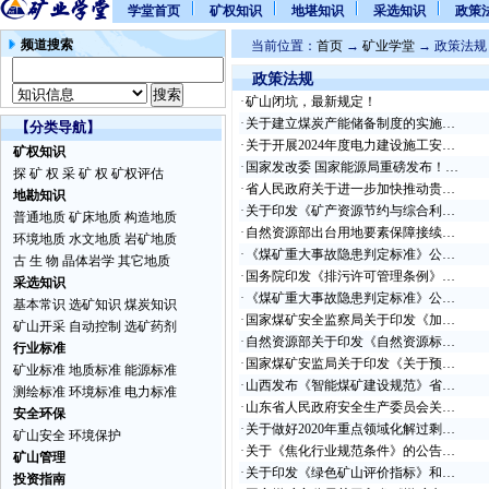
学堂首页
矿权知识
地堪知识
采选知识
政策
频道搜索
当前位置：
首页
→
矿业学堂
→ 政策法规
政策法规
·
矿山闭坑，最新规定！
·
关于建立煤炭产能储备制度的实施…
【分类导航】
·
关于开展2024年度电力建设施工安…
矿权知识
·
国家发改委 国家能源局重磅发布！…
探 矿 权
采 矿 权
矿权评估
·
省人民政府关于进一步加快推动贵…
地勘知识
·
关于印发《矿产资源节约与综合利…
普通地质
矿床地质
构造地质
·
自然资源部出台用地要素保障接续…
环境地质
水文地质
岩矿地质
·
《煤矿重大事故隐患判定标准》公…
古 生 物
晶体岩学
其它地质
·
国务院印发《排污许可管理条例》…
采选知识
·
《煤矿重大事故隐患判定标准》公…
基本常识
选矿知识
煤炭知识
·
国家煤矿安全监察局关于印发《加…
矿山开采
自动控制
选矿药剂
·
自然资源部关于印发《自然资源标…
行业标准
·
国家煤矿安监局关于印发《关于预…
矿业标准
地质标准
能源标准
·
山西发布《智能煤矿建设规范》省…
测绘标准
环境标准
电力标准
·
山东省人民政府安全生产委员会关…
安全环保
·
关于做好2020年重点领域化解过剩…
矿山安全
环境保护
·
关于《焦化行业规范条件》的公告…
矿山管理
·
关于印发《绿色矿山评价指标》和…
投资指南